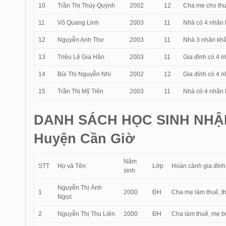
10
Trần Thị Thúy Quỳnh
2002
12
Cha mẹ cho thu
11
Võ Quang Linh
2003
11
Nhà có 4 nhân 
12
Nguyễn Anh Thư
2003
11
Nhà 3 nhân khẩu
13
Triệu Lê Gia Hân
2003
11
Gia đình có 4 n
14
Bùi Thị Nguyễn Nhi
2002
12
Gia đình có 4 n
15
Trần Thị Mỹ Tiên
2003
11
Nhà có 4 nhân 
DANH SÁCH HỌC SINH NHẬ
Huyện Cần Giờ
Năm
STT
Họ và Tên
Lớp
Hoàn cảnh gia đình
sinh
Nguyễn Thị Ánh
1
2000
ĐH
Cha mẹ làm thuê, th
Ngọc
2
Nguyễn Thị Thu Liên
2000
ĐH
Cha làm thuê, mẹ bu