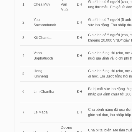
Gia đình có 6 người (cha, 
1
Chea Muy
Văn
ĐH
ung thư máu. Em gái út đan
Muối
You
Gia đình có 7 người (5 anh
2
ĐH
Sovanratanak
sức lao động. Thu nhập dựa 
Gia đình có 5 người (cha, 
3
Kit Chanda
ĐH
khoảng 20,000 VND/ngày. Em
Vann
Gia đình 6 người (cha, mẹ
4
ĐH
Bophatuoch
nuôi gia đình và lo chi phí
Heng
Gia đình 5 người (cha, mẹ 
5
Kimheng
đi học. Em được tổng hội ng
Ba bị mất sức lao động. Mẹ
6
Lim Chantha
ĐH
nhập gia đình chưa tới 10
Cha bệnh nặng đã qua đời. 
7
Le Mada
ĐH
giác hơi dạo, thu nhập bấp
Dương
Cha bị tai biến. Mẹ làm thu