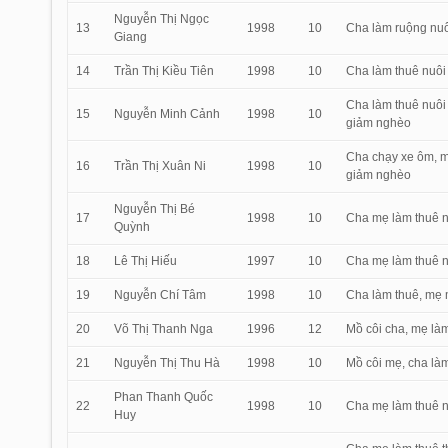
Nguyễn Thị Ngọc
13
1998
10
Cha làm ruộng nuô
Giang
14
Trần Thị Kiều Tiên
1998
10
Cha làm thuê nuôi 
Cha làm thuê nuôi 
15
Nguyễn Minh Cảnh
1998
10
giảm nghèo
Cha chạy xe ôm, mẹ
16
Trần Thị Xuân Ni
1998
10
giảm nghèo
Nguyễn Thị Bé
17
1998
10
Cha mẹ làm thuê nu
Quỳnh
18
Lê Thị Hiếu
1997
10
Cha mẹ làm thuê n
19
Nguyễn Chí Tâm
1998
10
Cha làm thuê, mẹ 
20
Võ Thị Thanh Nga
1996
12
Mồ côi cha, mẹ làm
21
Nguyễn Thị Thu Hà
1998
10
Mồ côi mẹ, cha làm
Phan Thanh Quốc
22
1998
10
Cha mẹ làm thuê nu
Huy