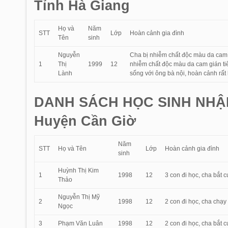
Tỉnh Hà Giang
Họ và
Năm
STT
Lớp
Hoàn cảnh gia đình
Tên
sinh
Nguyễn
Cha bị nhiễm chất độc màu da cam g
1
Thị
1999
12
nhiễm chất độc màu da cam gián tiế
Lành
sống với ông bà nội, hoàn cảnh rất
DANH SÁCH HỌC SINH NHẬ
Huyện Cần Giờ
Năm
STT
Họ và Tên
Lớp
Hoàn cảnh gia đình
sinh
Huỳnh Thị Kim
1
1998
12
3 con đi học, cha bắt 
Thảo
Nguyễn Thị Mỹ
2
1998
12
2 con đi học, cha chạ
Ngọc
3
Phạm Văn Luân
1998
12
2 con đi học, cha bắt 