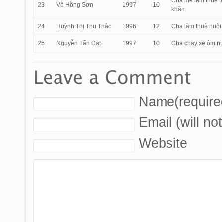
Cha mẹ làm thuê th
23
Võ Hồng Sơn
1997
10
khăn.
24
Huỳnh Thị Thu Thảo
1996
12
Cha làm thuê nuôi 
25
Nguyễn Tấn Đạt
1997
10
Cha chạy xe ôm nuô
Name(require
Email (will no
Website