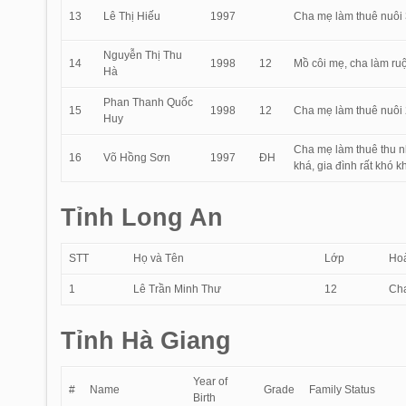
13
Lê Thị Hiếu
1997
Cha mẹ làm thuê nuôi 
Nguyễn Thị Thu
14
1998
12
Mồ côi mẹ, cha làm ruộ
Hà
Phan Thanh Quốc
15
1998
12
Cha mẹ làm thuê nuôi 2
Huy
Cha mẹ làm thuê thu nh
16
Võ Hồng Sơn
1997
ĐH
khá, gia đình rất khó k
Tỉnh Long An
STT
Họ và Tên
Lớp
Hoà
1
Lê Trần Minh Thư
12
Cha
Tỉnh Hà Giang
Year of
#
Name
Grade
Family Status
Birth