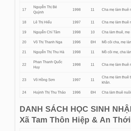
Nguyễn Thị Bé
17
1998
11
Cha mẹ làm thuê n
Quỳnh
18
Lê Thị Hiếu
1997
11
Cha mẹ làm thuê n
19
Nguyễn Chí Tâm
1998
10
Cha làm thuê, mẹ 
20
Võ Thị Thanh Nga
1996
ĐH
Mồ côi cha, mẹ là
21
Nguyễn Thị Thu Hà
1998
11
Mồ côi mẹ, cha là
Phan Thanh Quốc
22
1998
11
Cha mẹ làm thuê nu
Huy
Cha mẹ làm thuê th
23
Võ Hồng Sơn
1997
11
khăn.
24
Huỳnh Thị Thu Thảo
1996
ĐH
Cha làm thuê nuôi 
DANH SÁCH HỌC SINH NHẬ
Xã Tam Thôn Hiệp & An Thới