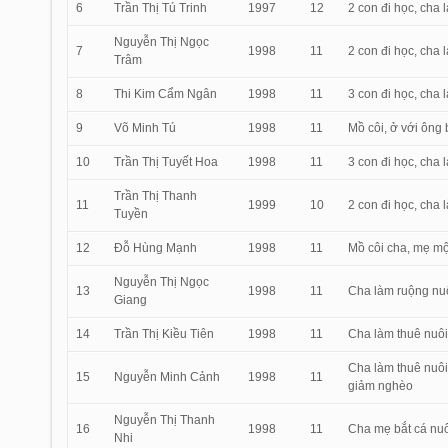
6
Trần Thị Tú Trinh
1997
12
2 con đi học, cha 
Nguyễn Thị Ngọc
7
1998
11
2 con đi học, cha
Trâm
8
Thi Kim Cẩm Ngân
1998
11
3 con đi học, cha
9
Võ Minh Tú
1998
11
Mồ côi, ở với ông 
10
Trần Thị Tuyết Hoa
1998
11
3 con đi học, cha
Trần Thị Thanh
11
1999
10
2 con đi học, cha 
Tuyền
12
Đỗ Hùng Mạnh
1998
11
Mồ côi cha, mẹ một
Nguyễn Thị Ngọc
13
1998
11
Cha làm ruộng nuô
Giang
14
Trần Thị Kiều Tiên
1998
11
Cha làm thuê nuôi
Cha làm thuê nuôi
15
Nguyễn Minh Cảnh
1998
11
giảm nghèo
Nguyễn Thị Thanh
16
1998
11
Cha mẹ bắt cá nuô
Nhi