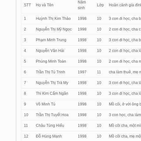
Năm
STT
Họ và Tên
Lớp
Hoàn cảnh gia đìn
sinh
1
Huỳnh Thị Kim Thảo
1998
10
3 con đi học, cha 
2
Nguyễn Thị Mỹ Ngọc
1998
10
2 con đi học, cha 
3
Phạm Minh Trung
1998
10
3 con đi học, cha b
4
Nguyễn Văn Hải
1998
10
2 con đi học, cha l
5
Phùng Minh Toàn
1998
10
2 con đi học, cha 
6
Trần Thị Tú Trinh
1997
11
cha làm thuê, mẹ n
7
Nguyễn Thị Trà My
1998
10
3 con đi học, cha l
8
Thi Kim Cẩm Ngân
1998
10
3 con đi học, cha 
9
Võ Minh Tú
1998
10
Mồ côi, ở với ông 
10
Trần Thị Tuyết Hoa
1998
10
3 con học, cha làm
11
Châu Tùng Hiếu
1998
10
Mồ côi cha, một mì
12
Đỗ Hùng Mạnh
1998
10
Mồ côi cha, mẹ một