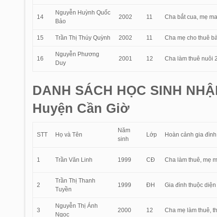
Nguyễn Huỳnh Quốc
14
2002
11
Cha bắt cua, mẹ may
Bảo
15
Trần Thị Thúy Quỳnh
2002
11
Cha mẹ cho thuê bà
Nguyễn Phương
16
2001
12
Cha làm thuê nuôi 2
Duy
DANH SÁCH HỌC SINH NHẬ
Huyện Cần Giờ
Năm
STT
Họ và Tên
Lớp
Hoàn cảnh gia đình
sinh
1
Trần Văn Linh
1999
CĐ
Cha làm thuê, mẹ mò
Trần Thị Thanh
2
1999
ĐH
Gia đình thuộc diện
Tuyền
Nguyễn Thị Ánh
3
2000
12
Cha mẹ làm thuê, th
Ngọc