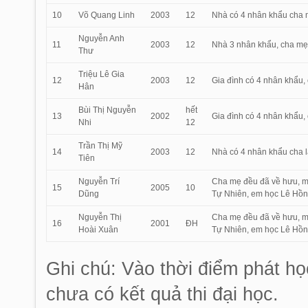
10
Võ Quang Linh
2003
12
Nhà có 4 nhân khẩu cha m
Nguyễn Anh
11
2003
12
Nhà 3 nhân khẩu, cha mẹ 
Thư
Triệu Lê Gia
12
2003
12
Gia đình có 4 nhân khẩu, 
Hân
Bùi Thị Nguyễn
hết
13
2002
Gia đình có 4 nhân khẩu, 
Nhi
12
Trần Thị Mỹ
14
2003
12
Nhà có 4 nhân khẩu cha l
Tiên
Nguyễn Trí
Cha mẹ đều đã về hưu, mẹ 
15
2005
10
Dũng
Tự Nhiên, em học Lê Hồ
Nguyễn Thị
Cha mẹ đều đã về hưu, mẹ 
16
2001
ĐH
Hoài Xuân
Tự Nhiên, em học Lê Hồ
Ghi chú: Vào thời điểm phát h
chưa có kết quả thi đại học.