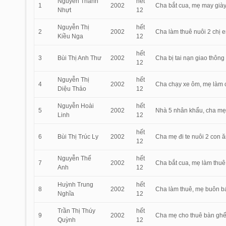
Nguyễn Thành
hết
1
2002
Cha bắt cua, mẹ may giày,
Nhựt
12
Nguyễn Thị
hết
2
2002
Cha làm thuê nuôi 2 chị 
Kiều Nga
12
hết
3
Bùi Thị Anh Thư
2002
Cha bị tai nạn giao thông
12
Nguyễn Thị
hết
4
2002
Cha chạy xe ôm, mẹ làm 
Diệu Thảo
12
Nguyễn Hoài
hết
5
2002
Nhà 5 nhân khẩu, cha mẹ 
Linh
12
hết
6
Bùi Thị Trúc Ly
2002
Cha mẹ đi te nuôi 2 con ă
12
Nguyễn Thế
hết
7
2002
Cha bắt cua, mẹ làm thuê
Anh
12
Huỳnh Trung
hết
8
2002
Cha làm thuê, mẹ buôn bá
Nghĩa
12
Trần Thị Thúy
hết
9
2002
Cha mẹ cho thuê bàn ghế 
Quỳnh
12