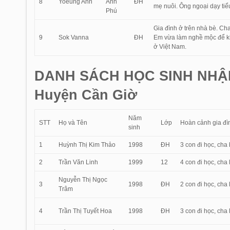
8
Yoeung Ann
Anh
ĐH
mẹ nuôi. Ông ngoại dạy tiể
Phú
Gia đình ở trên nhà bè. Ch
9
Sok Vanna
ĐH
Em vừa làm nghề mộc để kiế
ở Việt Nam.
DANH SÁCH HỌC SINH NHẬ
Huyện Cần Giờ
Năm
STT
Họ và Tên
Lớp
Hoàn cảnh gia đì
sinh
1
Huỳnh Thị Kim Thảo
1998
ĐH
3 con đi học, cha
2
Trần Văn Linh
1999
12
4 con đi học, cha
Nguyễn Thị Ngọc
3
1998
ĐH
2 con đi học, cha
Trâm
4
Trần Thị Tuyết Hoa
1998
ĐH
3 con đi học, cha