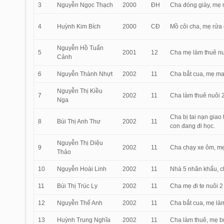
3
Nguyễn Ngọc Thạch
2000
ĐH
Cha đóng giày, mẹ n
4
Huỳnh Kim Bích
2000
CĐ
Mồ côi cha, mẹ rửa 
Nguyễn Hồ Tuấn
5
2001
12
Cha mẹ làm thuê nuô
Cảnh
6
Nguyễn Thành Nhựt
2002
11
Cha bắt cua, mẹ may
Nguyễn Thị Kiều
7
2002
11
Cha làm thuê nuôi 2
Nga
Cha bị tai nạn giao
8
Bùi Thị Anh Thư
2002
11
con đang đi học.
Nguyễn Thị Diệu
9
2002
11
Cha chạy xe ôm, mẹ
Thảo
10
Nguyễn Hoài Linh
2002
11
Nhà 5 nhân khẩu, c
11
Bùi Thị Trúc Ly
2002
11
Cha mẹ đi te nuôi 2
12
Nguyễn Thế Anh
2002
11
Cha bắt cua, mẹ làm
13
Huỳnh Trung Nghĩa
2002
11
Cha làm thuê, mẹ b