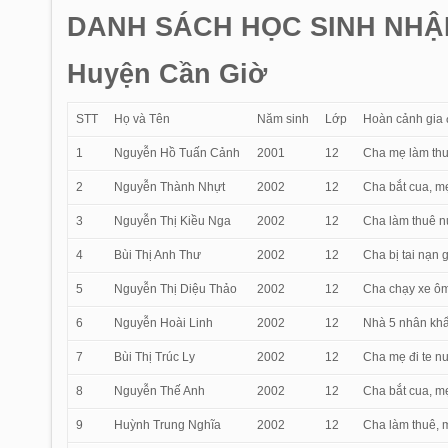
DANH SÁCH HỌC SINH NHẬ
Huyện Cần Giờ
STT
Họ và Tên
Năm sinh
Lớp
Hoàn cảnh gia 
1
Nguyễn Hồ Tuấn Cảnh
2001
12
Cha mẹ làm thuê
2
Nguyễn Thành Nhựt
2002
12
Cha bắt cua, mẹ
3
Nguyễn Thị Kiều Nga
2002
12
Cha làm thuê nu
4
Bùi Thị Anh Thư
2002
12
Cha bị tai nạn 
5
Nguyễn Thị Diệu Thảo
2002
12
Cha chạy xe ôm
6
Nguyễn Hoài Linh
2002
12
Nhà 5 nhân khẩ
7
Bùi Thị Trúc Ly
2002
12
Cha mẹ đi te nu
8
Nguyễn Thế Anh
2002
12
Cha bắt cua, mẹ
9
Huỳnh Trung Nghĩa
2002
12
Cha làm thuê, 