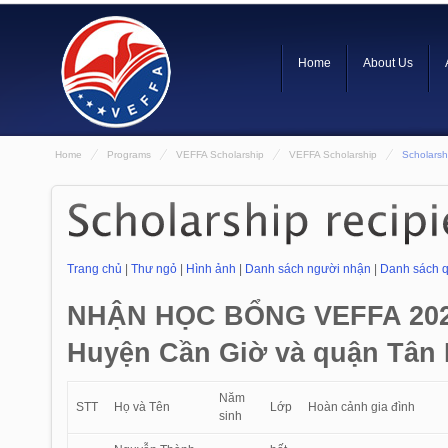
Home
About Us
Home
Programs
VEFFA Scholarship
VEFFA Scholarship
Scholarshi
Trang chủ
|
Thư ngỏ
|
Hình ảnh
|
Danh sách người nhận
|
Danh sách 
NHẬN HỌC BỔNG VEFFA 20
Huyện Cần Giờ và quận Tân
Năm
STT
Họ và Tên
Lớp
Hoàn cảnh gia đình
sinh