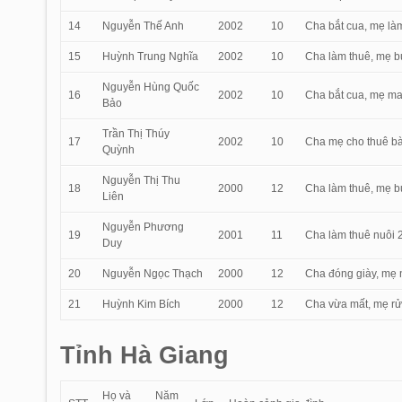
14
Nguyễn Thế Anh
2002
10
Cha bắt cua, mẹ làm
15
Huỳnh Trung Nghĩa
2002
10
Cha làm thuê, mẹ b
Nguyễn Hùng Quốc
16
2002
10
Cha bắt cua, mẹ may
Bảo
Trần Thị Thúy
17
2002
10
Cha mẹ cho thuê bà
Quỳnh
Nguyễn Thị Thu
18
2000
12
Cha làm thuê, mẹ bu
Liên
Nguyễn Phương
19
2001
11
Cha làm thuê nuôi 2
Duy
20
Nguyễn Ngọc Thạch
2000
12
Cha đóng giày, mẹ n
21
Huỳnh Kim Bích
2000
12
Cha vừa mất, mẹ rửa
Tỉnh Hà Giang
Họ và
Năm