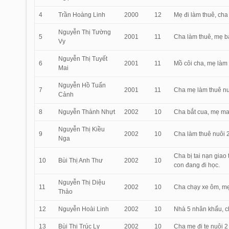
4
Trần Hoàng Linh
2000
12
Mẹ đi làm thuê, cha
Nguyễn Thị Tường
5
2001
11
Cha làm thuê, mẹ bá
Vy
Nguyễn Thị Tuyết
6
2001
11
Mồ côi cha, mẹ làm 
Mai
Nguyễn Hồ Tuấn
7
2001
11
Cha mẹ làm thuê nuô
Cảnh
8
Nguyễn Thành Nhựt
2002
10
Cha bắt cua, mẹ may
Nguyễn Thị Kiều
9
2002
10
Cha làm thuê nuôi 2
Nga
Cha bị tai nạn giao
10
Bùi Thị Anh Thư
2002
10
con đang đi học.
Nguyễn Thị Diệu
11
2002
10
Cha chạy xe ôm, mẹ
Thảo
12
Nguyễn Hoài Linh
2002
10
Nhà 5 nhân khẩu, c
13
Bùi Thị Trúc Ly
2002
10
Cha mẹ đi te nuôi 2