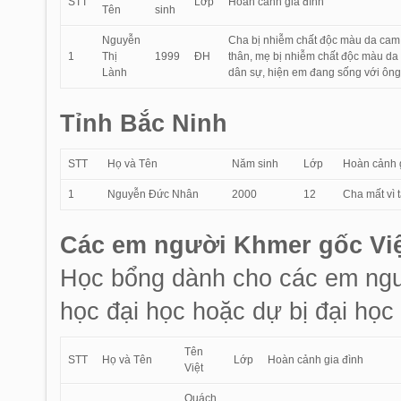
STT
Lớp
Hoàn cảnh gia đình
Tên
sinh
Nguyễn
Cha bị nhiễm chất độc màu da cam 
1
Thị
1999
ĐH
thân, mẹ bị nhiễm chất độc màu da 
Lành
dân sự, hiện em đang sống với ông 
Tỉnh Bắc Ninh
STT
Họ và Tên
Năm sinh
Lớp
Hoàn cảnh 
1
Nguyễn Đức Nhân
2000
12
Cha mất vì 
Các em người Khmer gốc Vi
Học bổng dành cho các em ngư
học đại học hoặc dự bị đại học
Tên
STT
Họ và Tên
Lớp
Hoàn cảnh gia đình
Việt
Quách