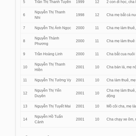
5
Trần Thị Thanh Tuyền
1999
12
2 con đi học, cha 
Nguyễn Thị Thanh
6
1998
12
Cha mẹ bắt cá nu
Nhi
7
Nguyễn Thị Ánh Ngọc
2000
11
Cha mẹ làm thuê, 
Nguyễn Thành
8
2000
11
Cha mẹ làm thuê 
Phương
9
Trần Hoàng Linh
2000
11
Cha bắt cua nuôi 
Nguyễn Thị Thanh
10
2001
10
Cha bán lá, mẹ nội
Hiền
11
Nguyễn Thị Tường Vy
2001
10
Cha làm thuê, mẹ 
Nguyễn Thị Yến
Cha mẹ làm thuê, 
12
2001
10
Duyên
động
13
Nguyễn Thị Tuyết Mai
2001
10
Mồ côi cha, mẹ là
Nguyễn Hồ Tuấn
14
2001
10
Cha chạy xe ôm, m
Cảnh