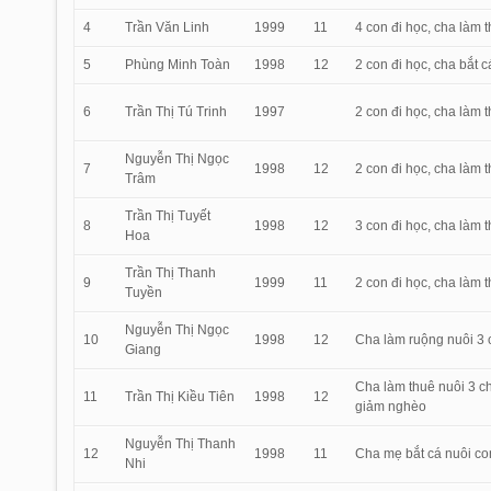
4
Trần Văn Linh
1999
11
4 con đi học, cha làm 
5
Phùng Minh Toàn
1998
12
2 con đi học, cha bắt 
6
Trần Thị Tú Trinh
1997
2 con đi học, cha làm t
Nguyễn Thị Ngọc
7
1998
12
2 con đi học, cha làm 
Trâm
Trần Thị Tuyết
8
1998
12
3 con đi học, cha làm 
Hoa
Trần Thị Thanh
9
1999
11
2 con đi học, cha làm t
Tuyền
Nguyễn Thị Ngọc
10
1998
12
Cha làm ruộng nuôi 3 
Giang
Cha làm thuê nuôi 3 ch
11
Trần Thị Kiều Tiên
1998
12
giảm nghèo
Nguyễn Thị Thanh
12
1998
11
Cha mẹ bắt cá nuôi co
Nhi