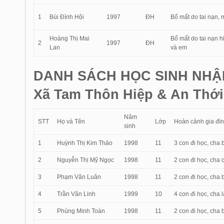
1
Bùi Đình Hội
1997
ĐH
Bố mất do tai nạn, 
Hoàng Thị Mai
Bố mất do tai nạn 
2
1997
ĐH
Lan
và em
DANH SÁCH HỌC SINH NHẬ
Xã Tam Thôn Hiệp & An Thới
Năm
STT
Họ và Tên
Lớp
Hoàn cảnh gia đì
sinh
1
Huỳnh Thị Kim Thảo
1998
11
3 con đi học, cha 
2
Nguyễn Thị Mỹ Ngọc
1998
11
2 con đi học, cha
3
Phạm Văn Luân
1998
11
2 con đi học, cha 
4
Trần Văn Linh
1999
10
4 con đi học, cha 
5
Phùng Minh Toàn
1998
11
2 con đi học, cha 